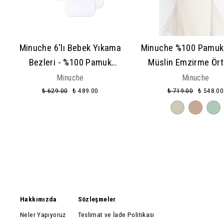
Minuche 6'lı Bebek Yıkama
Minuche %100 Pamuk 
Bezleri - %100 Pamuk
Müslin Emzirme Ört
Yumuşak ve Süper Emici
Opak Bebek Emzirme
Minuche
Minuche
Örgü Yıkama Kesesi
- Nefes Alınabilir 
₺ 629.00
₺ 489.00
₺ 719.00
₺ 548.00
Hakkımızda
Sözleşmeler
Neler Yapıyoruz
Teslimat ve İade Politikası