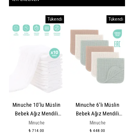
Tükendi
Tükendi
Minuche 10'lu Müslin
Minuche 6'lı Müslin
Bebek Ağız Mendili
Bebek Ağız Mendili
25X50 cm - 4 Katlı Ultra
25X50 cm - 4 Katlı Ultra
Minuche
Minuche
Yumuşak %100 Pamuk
Yumuşak %100 Pamuk
₺ 714.00
₺ 448.00