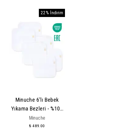
Müslin Bez
Müslin Bez
22% İndirim
Minuche 6'lı Bebek
Yıkama Bezleri - %100
Pamuk Yumuşak ve
Minuche
Süper Emici Örgü
₺ 489.00
Yıkama Kesesi