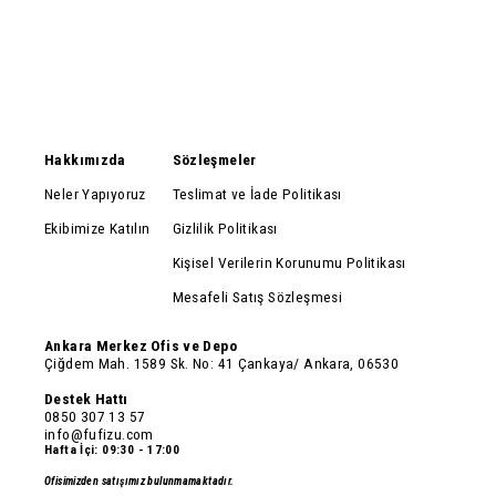
Fermuarlı
Fermuarlı Tulum Pijama
Hakkımızda
Sözleşmeler
Neler Yapıyoruz
Teslimat ve İade Politikası
Ekibimize Katılın
Gizlilik Politikası
Kişisel Verilerin Korunumu Politikası
Mesafeli Satış Sözleşmesi
Ankara Merkez Ofis ve Depo
Çiğdem Mah. 1589 Sk. No: 41 Çankaya/ Ankara, 06530
Destek Hattı
0850 307 13 57
info@fufizu.com
Hafta İçi: 09:30 - 17:00
Ofisimizden satışımız bulunmamaktadır.