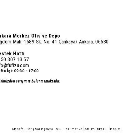
nkara Merkez Ofis ve Depo
iğdem Mah. 1589 Sk. No: 41 Çankaya/ Ankara, 06530
estek Hattı
850 307 13 57
nfo@fufizu.com
fta İçi: 09:30 - 17:00
isimizden satışımız bulunmamaktadır.
Mesafeli Satış Sözleşmesi
SSS
Teslimat ve İade Politikası
İletişim