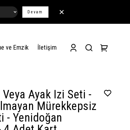
Devam
me ve Emzik
İletişim
 Veya Ayak Izi Seti -
Olmayan Mürekkepsiz
ti - Yenidoğan
 4 Adet Kart