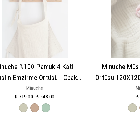
inuche %100 Pamuk 4 Katlı
Minuche Müsl
slin Emzirme Örtüsü - Opak
Örtüsü 120X12
bek Emzirme Önlüğü - Nefes
4 Kat Müslin
Minuche
M
₺ 719.00
₺ 548.00
₺
Alınabilir Yaka