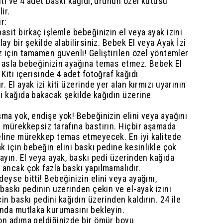
iti ve 4 adet baskı kağıdı, ürünün özel kutusu
ir.
ır:
asit birkaç işlemle bebeğinizin el veya ayak izini
lay bir şekilde alabilirsiniz. Bebek El veya Ayak İzi
z için tamamen güvenli! Geliştirilen özel yöntemler
 asla bebeğinizin ayağına temas etmez. Bebek El
 Kiti içerisinde 4 adet fotoğraf kağıdı
. El ayak izi kiti üzerinde yer alan kırmızı uyarının
i kağıda bakacak şekilde kağıdın üzerine
ma yok, endişe yok! Bebeğinizin elini veya ayağını
n mürekkepsiz tarafına bastırın. Hiçbir aşamada
eline mürekkep temas etmeyecek. En iyi kalitede
ak için bebeğin elini baskı pedine kesinlikle çok
ayın. El veya ayak, baskı pedi üzerinden kağıda
 ancak çok fazla baskı yapılmamalıdır.
eyse bitti! Bebeğinizin elini veya ayağını,
 baskı pedinin üzerinden çekin ve el-ayak izini
in baskı pedini kağıdın üzerinden kaldırın. 24 ile
ında mutlaka kurumasını bekleyin.
on adıma geldiğinizde bir ömür boyu