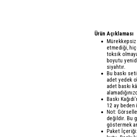
Ürün Açıklaması
Mürekkepsiz 
etmediği, hi
toksik olmayan
boyutu yenid
siyahtır.
Bu baskı seti
adet yedek o
adet baskı kâ
alamadığınızd
Baskı Kağıdı'
12 ay beden i
Not: Görselle
değildir. Bu
göstermek ama
Paket İçeriği