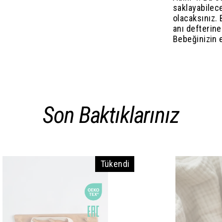
saklayabilece
olacaksınız.
anı defterine
Bebeğinizin el
Son Baktıklarınız
Tükendi