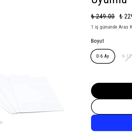
₺ 249.00
₺ 22
1 iş gününde Aras Ka
Boyut
0-6 Ay
6-12