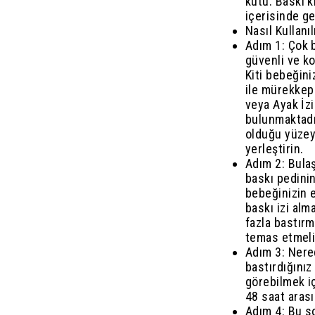
kutu. Baskı k
içerisinde gel
Nasıl Kullanıl
Adım 1: Çok b
güvenli ve ko
Kiti bebeğini
ile mürekkep
veya Ayak İzi
bulunmaktadır
olduğu yüzey
yerleştirin.
Adım 2: Bulaş
baskı pedini
bebeğinizin 
baskı izi alm
fazla bastırm
temas etmeli
Adım 3: Nered
bastırdığınız
görebilmek iç
48 saat aras
Adım 4: Bu s