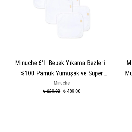
Minuche 6'lı Bebek Yıkama Bezleri -
M
%100 Pamuk Yumuşak ve Süper
Mü
Emici Örgü Yıkama Kesesi
Be
Minuche
₺ 629.00
₺ 489.00