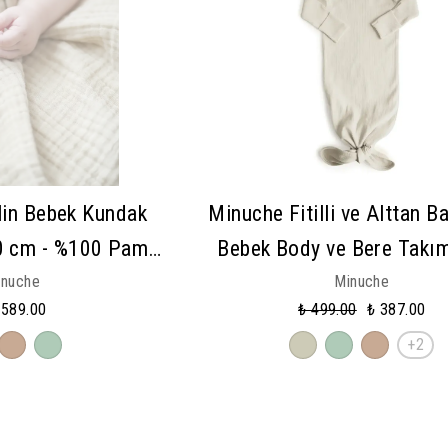
in Bebek Kundak
Minuche Fitilli ve Alttan B
0 cm - %100 Pamuk
Bebek Body ve Bere Takı
 Bebek Battaniye
Pamuk - Kolay Alt Açma T
inuche
Minuche
 589.00
₺ 499.00
₺ 387.00
+2